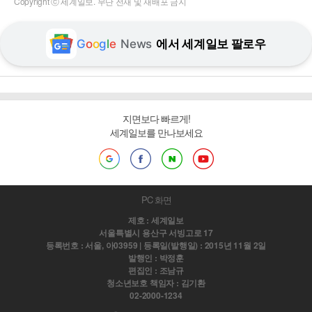
Copyright ⓒ 세계일보. 무단 전재 및 재배포 금지
G
o
o
g
l
e
News
에서 세계일보 팔로우
지면보다 빠르게!
세계일보를 만나보세요
PC 화면
제호 : 세계일보
서울특별시 용산구 서빙고로 17
등록번호 : 서울, 아03959 | 등록일(발행일) : 2015년 11월 2일
발행인 : 박정훈
편집인 : 조남규
청소년보호 책임자 : 김기환
02-2000-1234