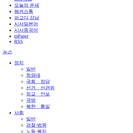
오늘의 운세
해커스톡
파고다 강남
시사일본어
시사중국어
mPaper
RSS
뉴스
정치
일반
청와대
국회ㆍ정당
선거ㆍ선관위
외교ㆍ안보
국방
북한ㆍ통일
사회
일반
검찰·법원
노동·복지