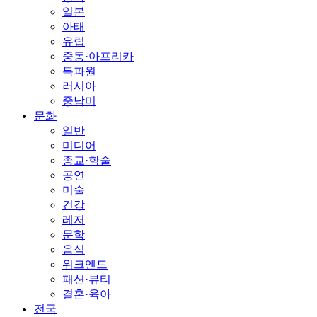
일본
아태
유럽
중동·아프리카
특파원
러시아
중남미
문화
일반
미디어
종교·학술
공연
미술
건강
레저
문학
음식
위크엔드
패션·뷰티
결혼·육아
전국