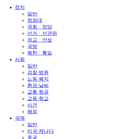
정치
일반
청와대
국회ㆍ정당
선거ㆍ선관위
외교ㆍ안보
국방
북한ㆍ통일
사회
일반
검찰·법원
노동·복지
환경·날씨
교통·항공
교육·학교
사건
해외
국제
일반
미국·캐나다
중국