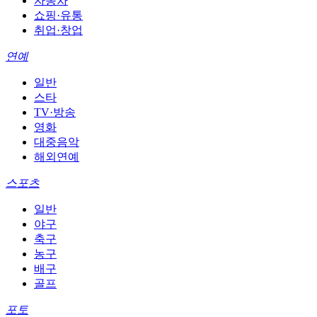
자동차
쇼핑·유통
취업·창업
연예
일반
스타
TV·방송
영화
대중음악
해외연예
스포츠
일반
야구
축구
농구
배구
골프
포토