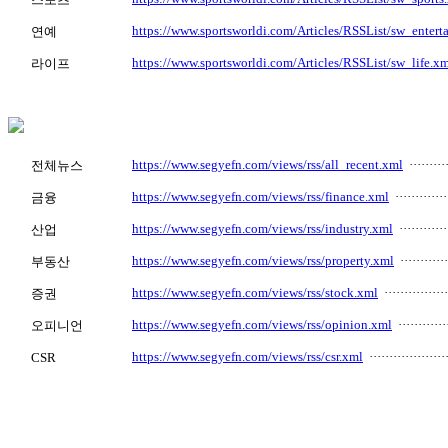
https://www.sportsworldi.com/Articles/RSSList/sw_entert
연예
https://www.sportsworldi.com/Articles/RSSList/sw_life.x
라이프
https://www.segyefn.com/views/rss/all_recent.xml
··········
전체뉴스
https://www.segyefn.com/views/rss/finance.xml
··············
금융
https://www.segyefn.com/views/rss/industry.xml
·············
산업
https://www.segyefn.com/views/rss/property.xml
·············
부동산
https://www.segyefn.com/views/rss/stock.xml
················
증권
https://www.segyefn.com/views/rss/opinion.xml
·············
오피니언
https://www.segyefn.com/views/rss/csr.xml
····················
CSR