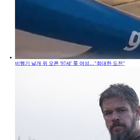
비행기 날개 위 오른 '97세' 英 여성…"최대한 도전"