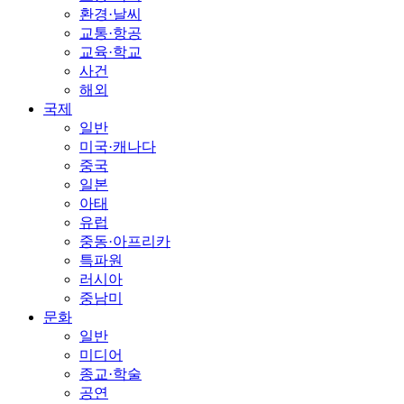
환경·날씨
교통·항공
교육·학교
사건
해외
국제
일반
미국·캐나다
중국
일본
아태
유럽
중동·아프리카
특파원
러시아
중남미
문화
일반
미디어
종교·학술
공연