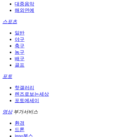
대중음악
해외연예
스포츠
일반
야구
축구
농구
배구
골프
포토
핫갤러리
렌즈로보는세상
포토에세이
영상
부가서비스
환경
드론
inno북스