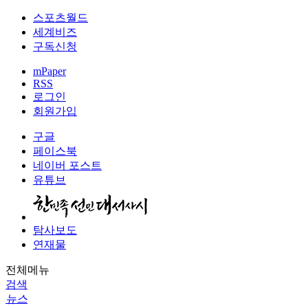
스포츠월드
세계비즈
구독신청
mPaper
RSS
로그인
회원가입
구글
페이스북
네이버 포스트
유튜브
탐사보도
연재물
전체메뉴
검색
뉴스