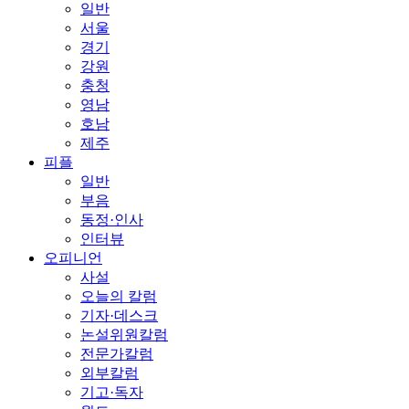
일반
서울
경기
강원
충청
영남
호남
제주
피플
일반
부음
동정·인사
인터뷰
오피니언
사설
오늘의 칼럼
기자·데스크
논설위원칼럼
전문가칼럼
외부칼럼
기고·독자