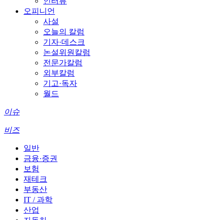
인터뷰
오피니언
사설
오늘의 칼럼
기자·데스크
논설위원칼럼
전문가칼럼
외부칼럼
기고·독자
월드
이슈
비즈
일반
금융·증권
보험
재테크
부동산
IT / 과학
산업