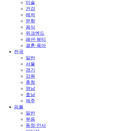
미술
건강
레저
문학
음식
위크엔드
패션·뷰티
결혼·육아
전국
일반
서울
경기
강원
충청
영남
호남
제주
피플
일반
부음
동정·인사