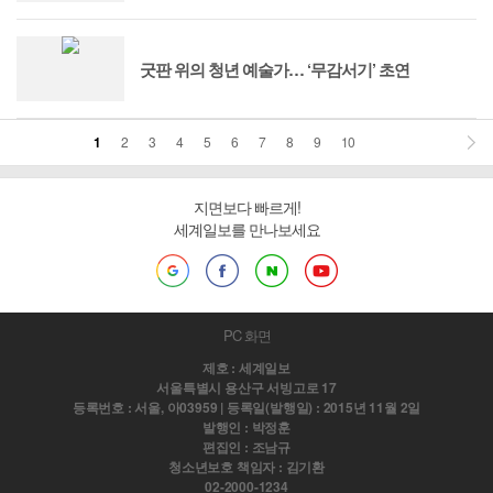
굿판 위의 청년 예술가… ‘무감서기’ 초연
1
2
3
4
5
6
7
8
9
10
지면보다 빠르게!
세계일보를 만나보세요
PC 화면
제호 : 세계일보
서울특별시 용산구 서빙고로 17
등록번호 : 서울, 아03959 | 등록일(발행일) : 2015년 11월 2일
발행인 : 박정훈
편집인 : 조남규
청소년보호 책임자 : 김기환
02-2000-1234