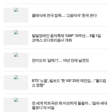
클래식에 연극 접목… ‘고음악극’ 한국 온다
발달장애인 음악축제 ‘GMF’ 10주년… 9월 1일
코엑스 오디토리움서 개최
전미도의 ‘갈매기’… 15년 만에 날갯짓
BTS '노멀', 빌보드 '핫 100' 33위 재진입…"월드컵
쇼 영향"
전 세계 히트곡은 왜 비슷하게 들릴까…‘알파 세대
멜로디’의 비밀