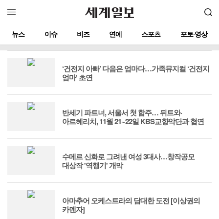
뉴스
이슈
비즈
연예
스포츠
포토·영상
‘건전지 아빠’ 다음은 엄마다…가족뮤지컬 ‘건전지
엄마’ 초연
반세기 파트너, 서울서 첫 합주… 뒤트와·
아르헤리치, 11월 21~22일 KBS교향악단과 협연
수메르 신화로 그려낸 여성 3대사…창작공모
대상작 '역행기' 개막
아마추어 오케스트라의 담대한 도전 [이상권의
카덴자]