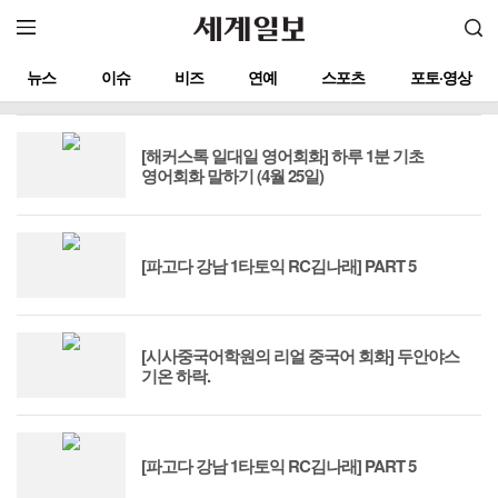
뉴스
이슈
비즈
연예
스포츠
포토·영상
[해커스톡 일대일 영어회화] 하루 1분 기초
영어회화 말하기 (4월 25일)
[파고다 강남 1타토익 RC김나래] PART 5
[시사중국어학원의 리얼 중국어 회화] 두안야스
기온 하락.
[파고다 강남 1타토익 RC김나래] PART 5