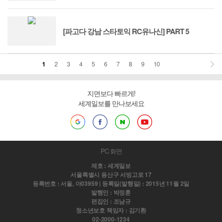
[파고다 강남 스타토익 RC유나신] PART 5
1
2
3
4
5
6
7
8
9
10
지면보다 빠르게!
세계일보를 만나보세요
PC 화면
제호 : 세계일보
서울특별시 용산구 서빙고로 17
등록번호 : 서울, 아03959 | 등록일(발행일) : 2015년 11월 2일
발행인 : 박정훈
편집인 : 조남규
청소년보호 책임자 : 김기환
02-2000-1234