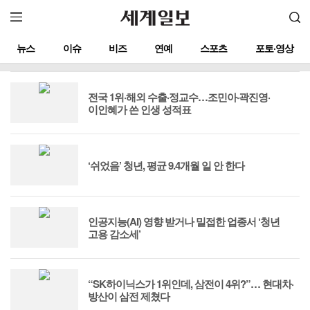
뉴스
이슈
비즈
연예
스포츠
포토·영상
전국 1위·해외 수출·정교수…조민아·곽진영·
이인혜가 쓴 인생 성적표
‘쉬었음’ 청년, 평균 9.4개월 일 안 한다
인공지능(AI) 영향 받거나 밀접한 업종서 ‘청년
고용 감소세’
“SK하이닉스가 1위인데, 삼전이 4위?”… 현대차·
방산이 삼전 제쳤다