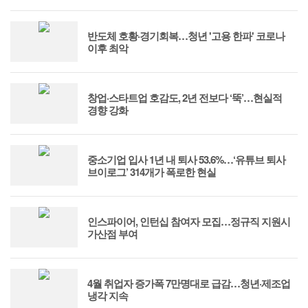
반도체 호황·경기회복…청년 '고용 한파' 코로나
이후 최악
창업·스타트업 호감도, 2년 전보다 ‘뚝’…현실적
경향 강화
중소기업 입사 1년 내 퇴사 53.6%…‘유튜브 퇴사
브이로그’ 314개가 폭로한 현실
인스파이어, 인턴십 참여자 모집…정규직 지원시
가산점 부여
4월 취업자 증가폭 7만명대로 급감…청년·제조업
냉각 지속