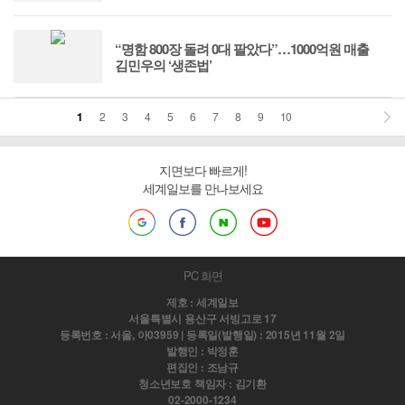
“명함 800장 돌려 0대 팔았다”…1000억원 매출
김민우의 ‘생존법’
1
2
3
4
5
6
7
8
9
10
지면보다 빠르게!
세계일보를 만나보세요
PC 화면
제호 : 세계일보
서울특별시 용산구 서빙고로 17
등록번호 : 서울, 아03959 | 등록일(발행일) : 2015년 11월 2일
발행인 : 박정훈
편집인 : 조남규
청소년보호 책임자 : 김기환
02-2000-1234