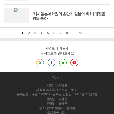
[시사일본어학원의 초단기 일본어 회화] 애정을
잔뜩 쏟아
1
2
3
4
5
6
7
8
9
10
지면보다 빠르게!
세계일보를 만나보세요
PC 화면
제호 : 세계일보
서울특별시 용산구 서빙고로 17
등록번호 : 서울, 아03959 | 등록일(발행일) : 2015년 11월 2일
발행인 : 박정훈
편집인 : 조남규
청소년보호 책임자 : 김기환
02-2000-1234