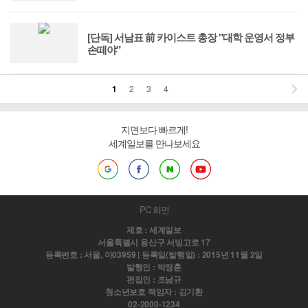
[단독] 서남표 前 카이스트 총장 "대학 운영서 정부
손떼야"
1
2
3
4
지면보다 빠르게!
세계일보를 만나보세요
PC 화면
제호 : 세계일보
서울특별시 용산구 서빙고로 17
등록번호 : 서울, 아03959 | 등록일(발행일) : 2015년 11월 2일
발행인 : 박정훈
편집인 : 조남규
청소년보호 책임자 : 김기환
02-2000-1234