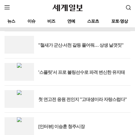
뉴스
이슈
비즈
연예
스포츠
포토·영상
"철새가 군산·서천 갈등 풀어줘… 상생 날갯짓"
'스플릿'서 프로 볼링선수로 파격 변신한 유지태
첫 연고전 응원 전인지 "고대생이라 자랑스럽다"
[인터뷰] 이승훈 청주시장