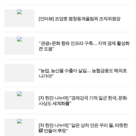
[인터뷰] 조양호 평창동계올림픽 조직위원장
“관광+문화 향유 인프라 구축… 지역 경제 활성화
큰 도움”
"농업, 농산물 수출이 살길… 농협금융도 해외로
나가야"
[차 한잔 나누며] "경제강국 기적 일군 한국, 문화·
사상도 세계화를"
[차 한잔 나누며] "같은 상처 안은 우리 둘, 따뜻한
驛 만들어 뿌듯"