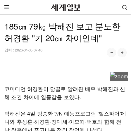
185㎝ 79㎏ 박해진 보고 분노한
허경환 "키 20㎝ 차이인데"
입력 :
2026-01-05 07:46
코미디언 허경환이 닮꼴로 알려진 배우 박해진과 신
체 조건 차이에 열등감을 보였다.
박해진은 4일 방송한 tvN 예능프로그램 '헬스파머'에
나와 추성훈·허경환·정대세·아모띠·백호와 함께 전
남 장흥에서 표고나무 정리 작업에 나섰다.