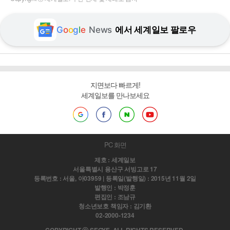
G
o
o
g
l
e
News
에서 세계일보 팔로우
지면보다 빠르게!
세계일보를 만나보세요
PC 화면
제호 : 세계일보
서울특별시 용산구 서빙고로 17
등록번호 : 서울, 아03959 | 등록일(발행일) : 2015년 11월 2일
발행인 : 박정훈
편집인 : 조남규
청소년보호 책임자 : 김기환
02-2000-1234