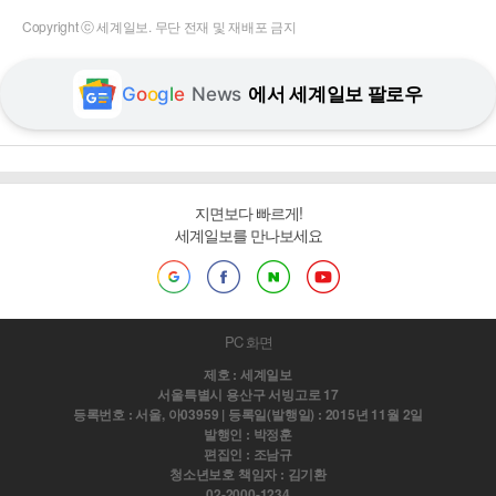
Copyright ⓒ 세계일보. 무단 전재 및 재배포 금지
G
o
o
g
l
e
News
에서 세계일보 팔로우
지면보다 빠르게!
세계일보를 만나보세요
PC 화면
제호 : 세계일보
서울특별시 용산구 서빙고로 17
등록번호 : 서울, 아03959 | 등록일(발행일) : 2015년 11월 2일
발행인 : 박정훈
편집인 : 조남규
청소년보호 책임자 : 김기환
02-2000-1234