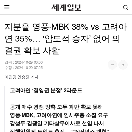
지분율 영풍·MBK 38% vs 고려아
연 35%… ‘압도적 승자’ 없어 의
결권 확보 사활
입력 :
2024-10-29 06:00
수정 :
2024-10-29 07:25
이진경·안승진 기자
고려아연 ‘경영권 분쟁’ 2라운드
공개 매수 경쟁 양측 모두 과반 확보 못해
영풍·MBK, 고려아연에 임시주총 소집 요구
강성두·김광일 기타상무이사로 선임 나서
집행임원제 도입도 추진… “거버넌스 개혁”