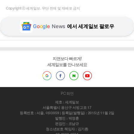
Copyright ⓒ 세계일보. 무단 전재 및 재배포 금지
G
o
o
g
l
e
News
에서 세계일보 팔로우
지면보다 빠르게!
세계일보를 만나보세요
PC 화면
제호 : 세계일보
서울특별시 용산구 서빙고로 17
등록번호 : 서울, 아03959 | 등록일(발행일) : 2015년 11월 2일
발행인 : 박정훈
편집인 : 조남규
청소년보호 책임자 : 김기환