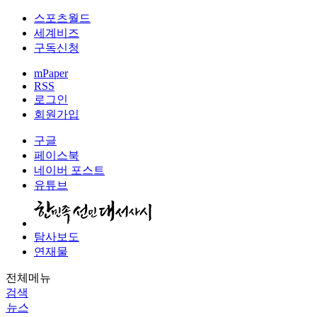
스포츠월드
세계비즈
구독신청
mPaper
RSS
로그인
회원가입
구글
페이스북
네이버 포스트
유튜브
탐사보도
연재물
전체메뉴
검색
뉴스