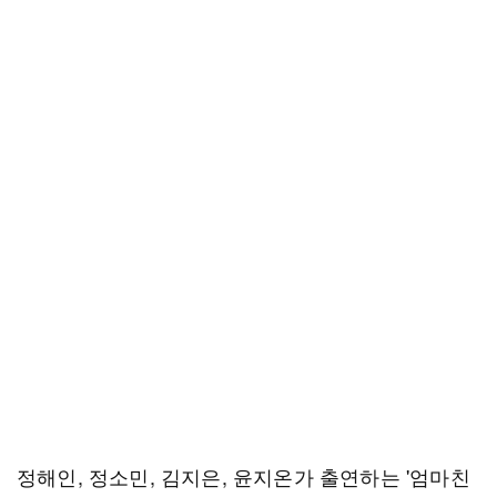
정해인, 정소민, 김지은, 윤지온가 출연하는 '엄마친