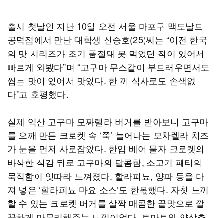
출시 첫날인 지난 10일 오전 서울 마포구 맥도날드
공덕점에서 만난 대학생 신승호(25)씨는 “이전 한국
의 맛 시리즈가 조기 품절돼 못 먹었던 적이 있어서
빠르게 와봤다”며 “고구마 무스같이 부드러우면서도
씹는 맛이 있어서 맛있다. 한 끼 식사로도 손색없
다”고 호평했다.
실제 익산 고구마 모짜렐라 버거를 받아보니 고구마
를 으깨 만든 크로켓 속 ‘쭉’ 늘어나는 모차렐라 치즈
가 눈을 먼저 사로잡았다. 한입 베어 물자 크로켓의
바삭한 식감 뒤로 고구마의 달콤함, 소고기 패티의
묵직함이 잇따라 느껴졌다. 할라피뇨, 양파 등을 다
져 넣은 ‘할라피뇨 마요 소스’도 한몫했다. 자칫 느끼
할 수 있는 크로켓 버거를 살짝 매콤한 끝맛으로 깔
끔하게 마무리해주는 느낌이었다. 토마토와 양상추