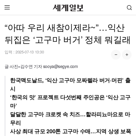
“아따 우리 새참이제라~”…익산
뒤집은 ‘고구마 버거’ 정체 뭐길래
입력 :
2025-07-13 13:30
글·사진=김수연 기자 sooya@segye.com
한국맥도날드, ‘익산 고구마 모짜렐라 버거·머핀’ 출
시
‘한국의 맛’ 프로젝트 다섯번째 주인공은 ‘익산 고구
마’
달달한 고구마 크로켓 속 치즈…할라피뇨마요로 마
무리
사상 최대 규모 200톤 고구마 수매…지역 상생 보폭