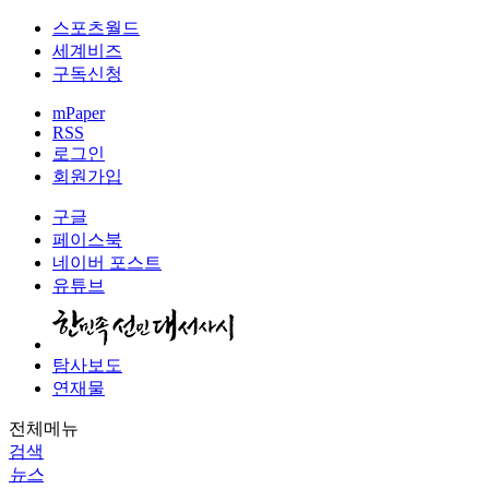
스포츠월드
세계비즈
구독신청
mPaper
RSS
로그인
회원가입
구글
페이스북
네이버 포스트
유튜브
탐사보도
연재물
전체메뉴
검색
뉴스