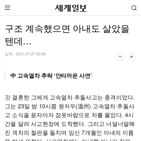
구조 계속했으면 아내도 살았을
텐데…
입력 :
2011-07-27 00:09
中 고속열차 추락 ‘안타까운 사연’
갓 결혼한 그에게 고속열차 추돌사고는 충격이었다.
그는 23일 밤 10시쯤 원저우(溫州) 고속열차 추돌사
고 소식을 듣자마자 잠옷바람으로 차를 몰았다. 4시
간을 달려 사고현장에 도착했다. 그리고 너덜너덜해
진 객차의 철판을 들치며 임신 7개월인 아내의 이름