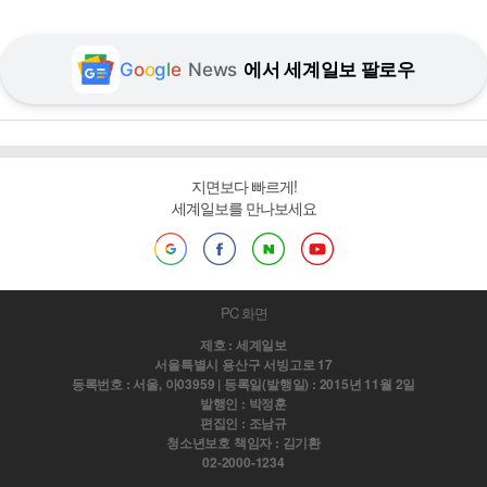
G
o
o
g
l
e
News
에서 세계일보 팔로우
지면보다 빠르게!
세계일보를 만나보세요
PC 화면
제호 : 세계일보
서울특별시 용산구 서빙고로 17
등록번호 : 서울, 아03959 | 등록일(발행일) : 2015년 11월 2일
발행인 : 박정훈
편집인 : 조남규
청소년보호 책임자 : 김기환
02-2000-1234