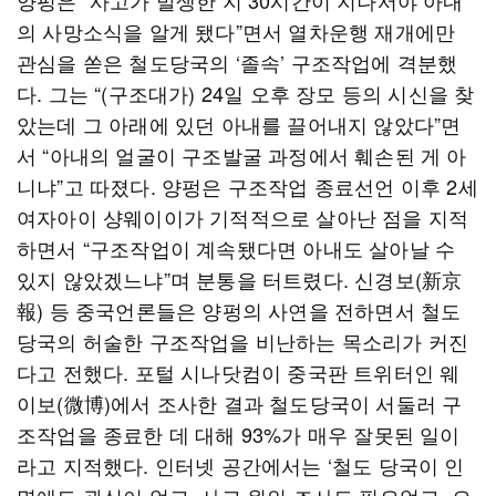
양펑은 “사고가 발생한 지 30시간이 지나서야 아내
의 사망소식을 알게 됐다”면서 열차운행 재개에만
관심을 쏟은 철도당국의 ‘졸속’ 구조작업에 격분했
다. 그는 “(구조대가) 24일 오후 장모 등의 시신을 찾
았는데 그 아래에 있던 아내를 끌어내지 않았다”면
서 “아내의 얼굴이 구조발굴 과정에서 훼손된 게 아
니냐”고 따졌다. 양펑은 구조작업 종료선언 이후 2세
여자아이 샹웨이이가 기적적으로 살아난 점을 지적
하면서 “구조작업이 계속됐다면 아내도 살아날 수
있지 않았겠느냐”며 분통을 터트렸다. 신경보(新京
報) 등 중국언론들은 양펑의 사연을 전하면서 철도
당국의 허술한 구조작업을 비난하는 목소리가 커진
다고 전했다. 포털 시나닷컴이 중국판 트위터인 웨
이보(微博)에서 조사한 결과 철도당국이 서둘러 구
조작업을 종료한 데 대해 93%가 매우 잘못된 일이
라고 지적했다. 인터넷 공간에서는 ‘철도 당국이 인