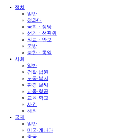
정치
일반
청와대
국회ㆍ정당
선거ㆍ선관위
외교ㆍ안보
국방
북한ㆍ통일
사회
일반
검찰·법원
노동·복지
환경·날씨
교통·항공
교육·학교
사건
해외
국제
일반
미국·캐나다
중국