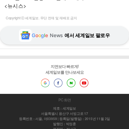
<뉴시스>
Copyright ⓒ 세계일보. 무단 전재 및 재배포 금지
G
o
o
g
l
e
News
에서 세계일보 팔로우
지면보다 빠르게!
세계일보를 만나보세요
PC 화면
제호 : 세계일보
서울특별시 용산구 서빙고로 17
등록번호 : 서울, 아03959 | 등록일(발행일) : 2015년 11월 2일
발행인 : 박정훈