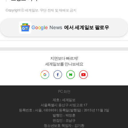
Copyright ⓒ 세계일보. 무단 전재 및 재배포 금지
G
o
o
g
l
e
News
에서 세계일보 팔로우
지면보다 빠르게!
세계일보를 만나보세요
PC 화면
제호 : 세계일보
서울특별시 용산구 서빙고로 17
등록번호 : 서울, 아03959 | 등록일(발행일) : 2015년 11월 2일
발행인 : 박정훈
편집인 : 조남규
청소년보호 책임자 : 김기환