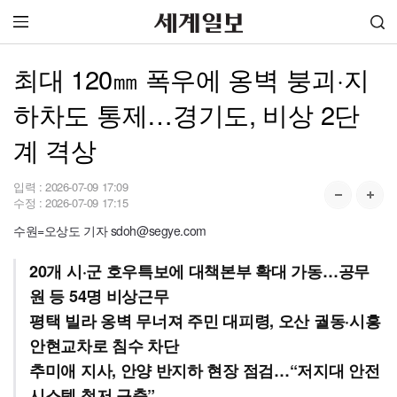
최대 120㎜ 폭우에 옹벽 붕괴·지
하차도 통제…경기도, 비상 2단
계 격상
입력 :
2026-07-09 17:09
수정 :
2026-07-09 17:15
수원=오상도 기자 sdoh@segye.com
20개 시·군 호우특보에 대책본부 확대 가동…공무
원 등 54명 비상근무
평택 빌라 옹벽 무너져 주민 대피령, 오산 궐동·시흥
안현교차로 침수 차단
추미애 지사, 안양 반지하 현장 점검…“저지대 안전
시스템 철저 구축”