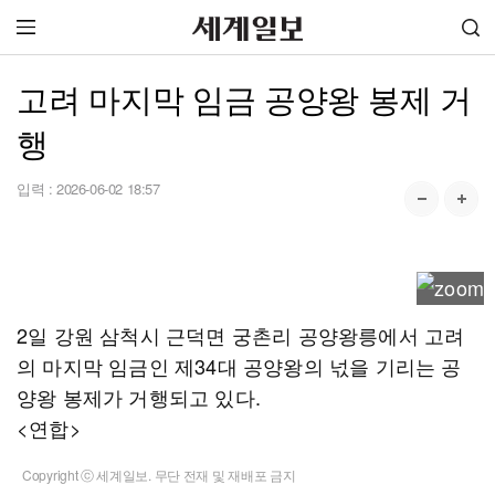
고려 마지막 임금 공양왕 봉제 거
행
입력 :
2026-06-02 18:57
2일 강원 삼척시 근덕면 궁촌리 공양왕릉에서 고려
의 마지막 임금인 제34대 공양왕의 넋을 기리는 공
양왕 봉제가 거행되고 있다.
<연합>
Copyright ⓒ 세계일보. 무단 전재 및 재배포 금지