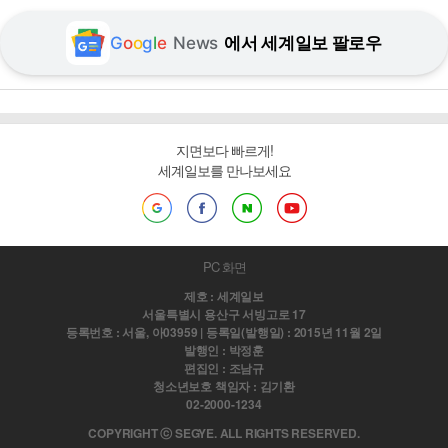
G
o
o
g
l
e
News
에서 세계일보 팔로우
지면보다 빠르게!
세계일보를 만나보세요
PC 화면
제호 : 세계일보
서울특별시 용산구 서빙고로 17
등록번호 : 서울, 아03959 | 등록일(발행일) : 2015년 11월 2일
발행인 : 박정훈
편집인 : 조남규
청소년보호 책임자 : 김기환
02-2000-1234
COPYRIGHT ⓒ SEGYE. ALL RIGHTS RESERVED.