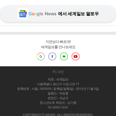
G
o
o
g
l
e
News
에서 세계일보 팔로우
지면보다 빠르게!
세계일보를 만나보세요
PC 화면
제호 : 세계일보
서울특별시 용산구 서빙고로 17
등록번호 : 서울, 아03959 | 등록일(발행일) : 2015년 11월 2일
발행인 : 박정훈
편집인 : 조남규
청소년보호 책임자 : 김기환
02-2000-1234
COPYRIGHT ⓒ SEGYE. ALL RIGHTS RESERVED.