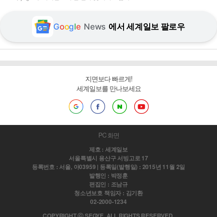
G
o
o
g
l
e
News
에서 세계일보 팔로우
지면보다 빠르게!
세계일보를 만나보세요
PC 화면
제호 : 세계일보
서울특별시 용산구 서빙고로 17
등록번호 : 서울, 아03959 | 등록일(발행일) : 2015년 11월 2일
발행인 : 박정훈
편집인 : 조남규
청소년보호 책임자 : 김기환
02-2000-1234
COPYRIGHT ⓒ SEGYE. ALL RIGHTS RESERVED.