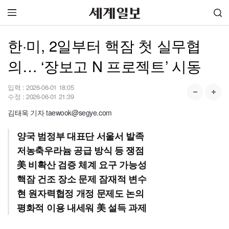
한·미, 2일부터 핵잠 첫 실무협
의… ‘장보고 N 프로젝트’ 시동
입력 :
2026-06-01 18:05
수정 :
2026-06-01 21:39
김태욱 기자 taewook@segye.com
양국 범정부 대표단 서울서 발족
저농축우라늄 공급 방식 등 쟁점
美 비확산 검증 체계 요구 가능성
핵잠 건조 장소 문제 잠재적 변수
현 원자력협정 개정 문제도 논의
평화적 이용 내세워 美 설득 과제