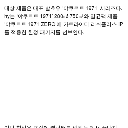
대상 제품은 대표 발효유 ‘야쿠르트 1971’ 시리즈다.
hy는 ‘야쿠르트 1971’ 280㎖·750㎖와 멸균팩 제품
‘야쿠르트 1971 ZERO’에 카트라이더 러쉬플러스 IP
를 적용한 한정 패키지를 선보인다.
이번 협업은 포장에 캐릭터를 입히는 데서 끝나지