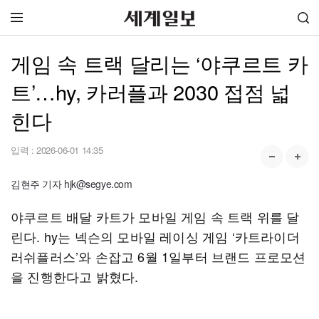
게임 속 트랙 달리는 ‘야쿠르트 카
트’…hy, 카러플과 2030 접점 넓
힌다
입력 :
2026-06-01 14:35
김현주 기자 hjk@segye.com
야쿠르트 배달 카트가 모바일 게임 속 트랙 위를 달
린다. hy는 넥슨의 모바일 레이싱 게임 ‘카트라이더
러쉬플러스’와 손잡고 6월 1일부터 브랜드 프로모션
을 진행한다고 밝혔다.