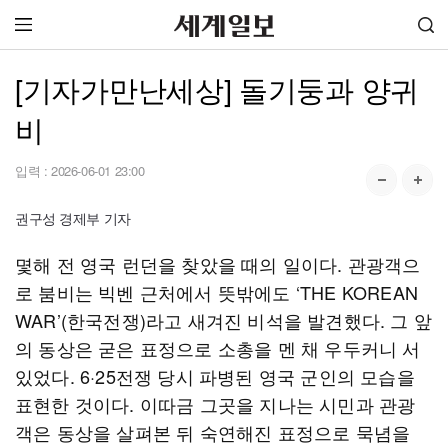
[기자가만난세상] 돌기둥과 양귀
비
입력 :
2026-06-01 23:00
권구성 경제부 기자
몇해 전 영국 런던을 찾았을 때의 일이다. 관광객으
로 붐비는 빅벤 근처에서 뜻밖에도 ‘THE KOREAN
WAR’(한국전쟁)라고 새겨진 비석을 발견했다. 그 앞
의 동상은 굳은 표정으로 소총을 멘 채 우두커니 서
있었다. 6·25전쟁 당시 파병된 영국 군인의 모습을
표현한 것이다. 이따금 그곳을 지나는 시민과 관광
객은 동상을 살펴본 뒤 숙연해진 표정으로 묵념을