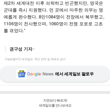
제2차 세계대전 이후 쇠락하고 빈곤했지만, 영국은
군대를 즉시 지원했다. 먼 곳에서 마주한 의무는 명
예롭게 완수했다. 8만1084명이 전장에서 복무했고,
1106명이 전사했으며, 1060명이 전쟁 포로로 고초
를 겪었다.”
권구성 기자
Copyright ⓒ 세계일보. 무단 전재 및 재배포 금지
G
o
o
g
l
e
News
에서 세계일보 팔로우
지면보다 빠르게!
세계일보를 만나보세요