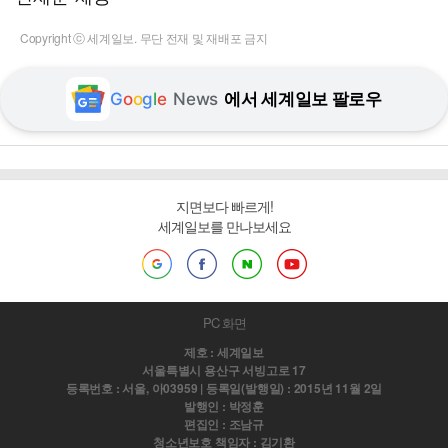
Copyright ⓒ 세계일보. 무단 전재 및 재배포 금지
G
o
o
g
l
e
News
에서 세계일보 팔로우
지면보다 빠르게!
세계일보를 만나보세요
PC 화면
제호 : 세계일보
서울특별시 용산구 서빙고로 17
등록번호 : 서울, 아03959 | 등록일(발행일) : 2015년 11월 2일
발행인 : 박정훈
편집인 : 조남규
청소년보호 책임자 : 김기환