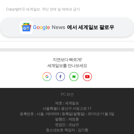
Copyright ⓒ 세계일보. 무단 전재 및 재배포 금지
G
o
o
g
l
e
News
에서 세계일보 팔로우
지면보다 빠르게!
세계일보를 만나보세요
PC 화면
제호 : 세계일보
서울특별시 용산구 서빙고로 17
등록번호 : 서울, 아03959 | 등록일(발행일) : 2015년 11월 2일
발행인 : 박정훈
편집인 : 조남규
청소년보호 책임자 : 김기환