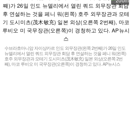
수브라흐마니암 자이샹카르 인도 외무장관(왼쪽 2번째)가 26일 인도
뉴델리에서 열린 쿼드 외무장관 회담 후 연설하는 것을 페니 워(왼쪽)
호주 외무장관과 모테기 도시미츠(茂木敏充) 일본 외상(오른쪽 2번
째), 마코 루비오 미 국무장관(오른쪽)이 경청하고 있다. AP뉴시스