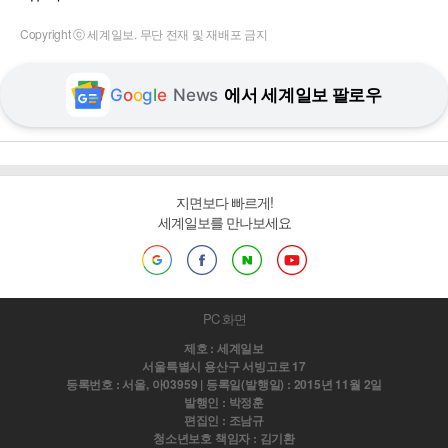
Copyright ⓒ 세계일보. 무단 전재 및 재배포 금지
G
o
o
g
l
e
News
에서 세계일보 팔로우
지면보다 빠르게!
세계일보를 만나보세요
PC 화면
제호 : 세계일보
서울특별시 용산구 서빙고로 17
등록번호 : 서울, 아03959 | 등록일(발행일) : 2015년 11월 2일
발행인 : 박정훈
편집인 : 조남규
청소년보호 책임자 : 김기환