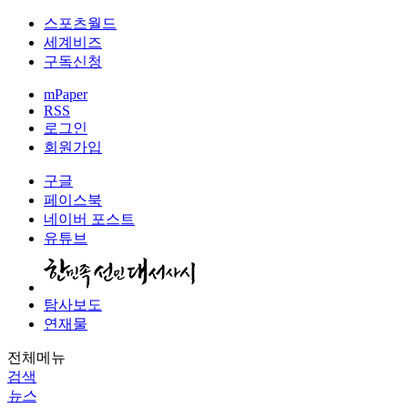
스포츠월드
세계비즈
구독신청
mPaper
RSS
로그인
회원가입
구글
페이스북
네이버 포스트
유튜브
탐사보도
연재물
전체메뉴
검색
뉴스