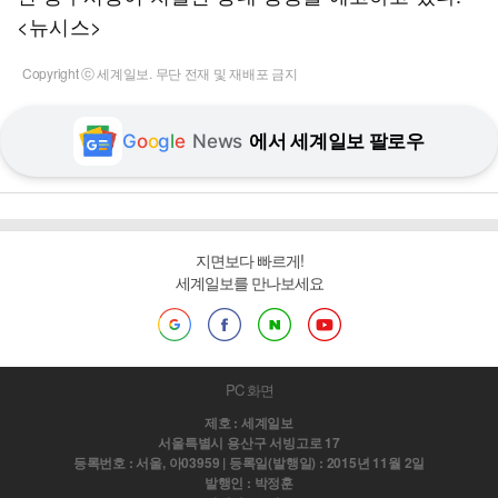
<뉴시스>
Copyright ⓒ 세계일보. 무단 전재 및 재배포 금지
G
o
o
g
l
e
News
에서 세계일보 팔로우
지면보다 빠르게!
세계일보를 만나보세요
PC 화면
제호 : 세계일보
서울특별시 용산구 서빙고로 17
등록번호 : 서울, 아03959 | 등록일(발행일) : 2015년 11월 2일
발행인 : 박정훈