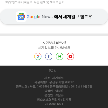
Copyright ⓒ 세계일보. 무단 전재 및 재배포 금지
G
o
o
g
l
e
News
에서 세계일보 팔로우
지면보다 빠르게!
세계일보를 만나보세요
PC 화면
제호 : 세계일보
서울특별시 용산구 서빙고로 17
등록번호 : 서울, 아03959 | 등록일(발행일) : 2015년 11월 2일
발행인 : 박정훈
편집인 : 조남규
청소년보호 책임자 : 김기환
02-2000-1234