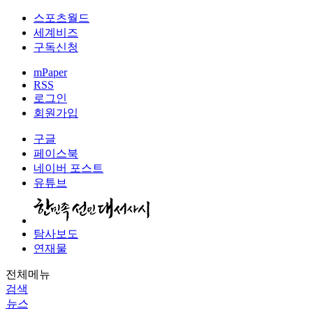
스포츠월드
세계비즈
구독신청
mPaper
RSS
로그인
회원가입
구글
페이스북
네이버 포스트
유튜브
탐사보도
연재물
전체메뉴
검색
뉴스