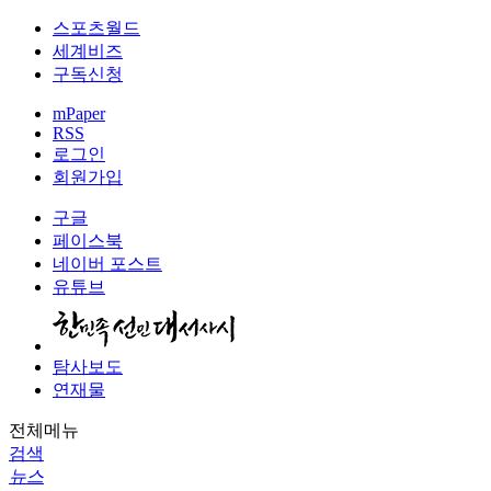
스포츠월드
세계비즈
구독신청
mPaper
RSS
로그인
회원가입
구글
페이스북
네이버 포스트
유튜브
탐사보도
연재물
전체메뉴
검색
뉴스