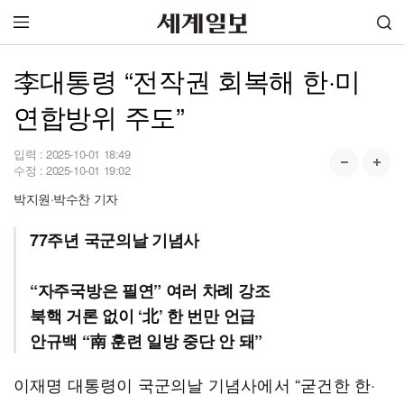
李대통령 “전작권 회복해 한·미
연합방위 주도”
입력 :
2025-10-01 18:49
수정 :
2025-10-01 19:02
박지원·박수찬 기자
77주년 국군의날 기념사
“자주국방은 필연” 여러 차례 강조
북핵 거론 없이 ‘北’ 한 번만 언급
안규백 “南 훈련 일방 중단 안 돼”
이재명 대통령이 국군의날 기념사에서 “굳건한 한·