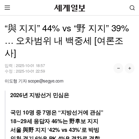
“與 지지” 44% vs “野 지지” 39%
… 오차범위 내 백중세 [여론조
사]
입력 :
2025-10-01 18:57
수정 :
2025-10-01 22:59
이도형 기자 scope@segye.com
2026년 지방선거 민심은
국민 10명 중 7명은 “지방선거에 관심”
18∼29세 응답자 46%는 野후보 지지
서울 與野 지지 ‘42% vs 43%’로 박빙
인천·경기 6%P, PK 4%P 격차로 경합