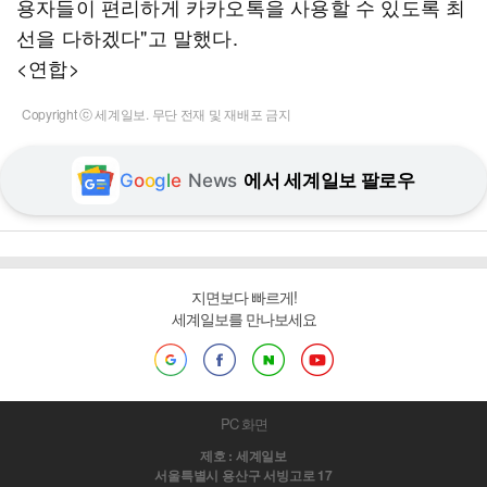
용자들이 편리하게 카카오톡을 사용할 수 있도록 최
선을 다하겠다"고 말했다.
<연합>
Copyright ⓒ 세계일보. 무단 전재 및 재배포 금지
G
o
o
g
l
e
News
에서 세계일보 팔로우
지면보다 빠르게!
세계일보를 만나보세요
PC 화면
제호 : 세계일보
서울특별시 용산구 서빙고로 17