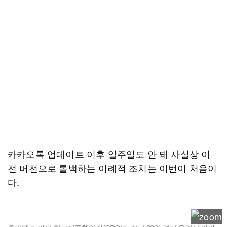
카카오톡 업데이트 이후 일주일도 안 돼 사실상 이
전 버전으로 롤백하는 이례적 조치는 이번이 처음이
다.