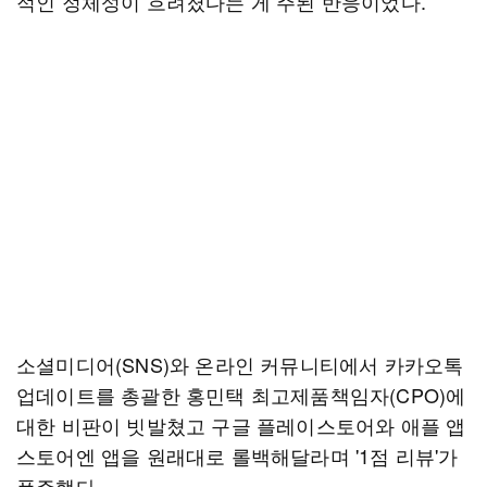
적인 정체성이 흐려졌다는 게 주된 반응이었다.
소셜미디어(SNS)와 온라인 커뮤니티에서 카카오톡
업데이트를 총괄한 홍민택 최고제품책임자(CPO)에
대한 비판이 빗발쳤고 구글 플레이스토어와 애플 앱
스토어엔 앱을 원래대로 롤백해달라며 '1점 리뷰'가
폭주했다.