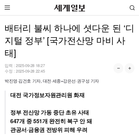
배터리 불씨 하나에 셧다운 된 ‘디
지털 정부’ [국가전산망 마비 사
태]
입력 :
2025-09-28 18:27
수정 :
2025-09-28 22:45
박진영·김건호 기자, 대전·세종=강은선·권구성 기자
대전 국가정보자원관리원 화재
정부 전산망 가동 중단 초유 사태
647개 중 551개 완전히 복구 안 돼
관공서·금융권 전방위 피해 우려