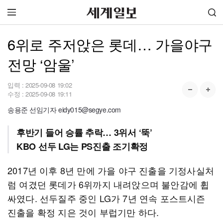
6위로 주저앉은 롯데… 가을야구
전망 ‘암울’
입력 :
2025-09-08 19:02
수정 :
2025-09-08 19:11
송용준 선임기자 eidy015@segye.com
후반기 들어 승률 추락… 3위서 ‘뚝’
KBO 선두 LG는 PS진출 조기확정
2017년 이후 8년 만에 가을 야구 진출을 기정사실처
럼 여겼던 롯데가 6위까지 내려앉으며 불안감에 휩
싸였다. 선두질주 중인 LG가 7년 연속 포스트시즌
진출을 확정 지은 것이 부럽기만 하다.