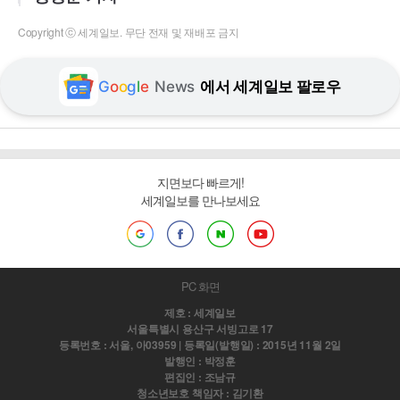
Copyright ⓒ 세계일보. 무단 전재 및 재배포 금지
G
o
o
g
l
e
News
에서 세계일보 팔로우
지면보다 빠르게!
세계일보를 만나보세요
PC 화면
제호 : 세계일보
서울특별시 용산구 서빙고로 17
등록번호 : 서울, 아03959 | 등록일(발행일) : 2015년 11월 2일
발행인 : 박정훈
편집인 : 조남규
청소년보호 책임자 : 김기환