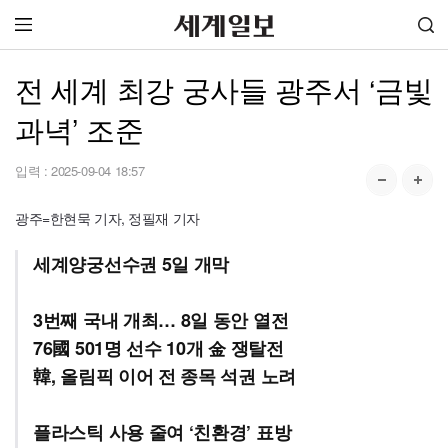
전 세계 최강 궁사들 광주서 ‘금빛
과녁’ 조준
입력 :
2025-09-04 18:57
광주=한현묵 기자, 정필재 기자
세계양궁선수권 5일 개막
3번째 국내 개최… 8일 동안 열전
76國 501명 선수 10개 金 쟁탈전
韓, 올림픽 이어 전 종목 석권 노려
플라스틱 사용 줄여 ‘친환경’ 표방