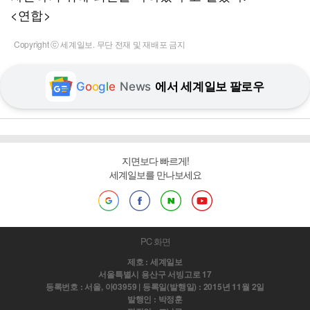
<연합>
Copyright ⓒ 세계일보. 무단 전재 및 재배포 금지
G
o
o
g
l
e
News
에서 세계일보 팔로우
지면보다 빠르게!
세계일보를 만나보세요
PC 화면
제호 : 세계일보
서울특별시 용산구 서빙고로 17
등록번호 : 서울, 아03959 | 등록일(발행일) : 2015년 11월 2일
발행인 : 박정훈