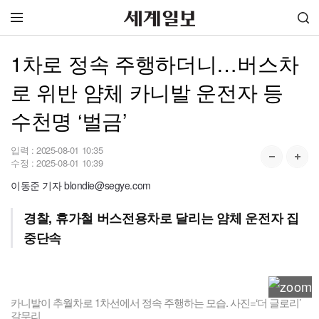
1차로 정속 주행하더니…버스차
로 위반 얌체 카니발 운전자 등
수천명 ‘벌금’
입력 :
2025-08-01 10:35
수정 :
2025-08-01 10:39
이동준 기자 blondie@segye.com
경찰, 휴가철 버스전용차로 달리는 얌체 운전자 집
중단속
카니발이 추월차로 1차선에서 정속 주행하는 모습. 사진=‘더 글로리’
갈무리