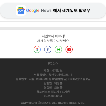
G
o
o
g
l
e
News
에서 세계일보 팔로우
지면보다 빠르게!
세계일보를 만나보세요
PC 화면
제호 : 세계일보
서울특별시 용산구 서빙고로 17
등록번호 : 서울, 아03959 | 등록일(발행일) : 2015년 11월 2일
발행인 : 박정훈
편집인 : 조남규
청소년보호 책임자 : 김기환
02-2000-1234
COPYRIGHT ⓒ SEGYE. ALL RIGHTS RESERVED.