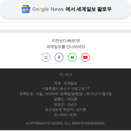
G
o
o
g
l
e
News
에서 세계일보 팔로우
지면보다 빠르게!
세계일보를 만나보세요
PC 화면
제호 : 세계일보
서울특별시 용산구 서빙고로 17
등록번호 : 서울, 아03959 | 등록일(발행일) : 2015년 11월 2일
발행인 : 박정훈
편집인 : 조남규
청소년보호 책임자 : 김기환
02-2000-1234
COPYRIGHT ⓒ SEGYE. ALL RIGHTS RESERVED.