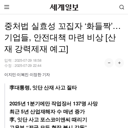
중처법 실효성 꼬집자 ‘화들짝’…
기업들, 안전대책 마련 비상 [산
재 강력제재 예고]
입력 :
2025-07-29 18:58
수정 :
2025-07-29 22:44
이지민·이복진·이정한 기자
李대통령, 잇단 산재 사고 질타
2025년 1분기에만 작업장서 137명 사망
최근 5년 산업재해자 수 매년 증가
李, 잇단 사고 포스코이앤씨 때리기
고용부 “전국 모든 현장 불시 감독”