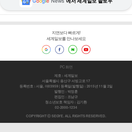
G
o
o
g
l
e
News
에서 세계일보 팔로우
지면보다 빠르게!
세계일보를 만나보세요
PC 화면
제호 : 세계일보
서울특별시 용산구 서빙고로 17
등록번호 : 서울, 아03959 | 등록일(발행일) : 2015년 11월 2일
발행인 : 박정훈
편집인 : 조남규
청소년보호 책임자 : 김기환
02-2000-1234
COPYRIGHT ⓒ SEGYE. ALL RIGHTS RESERVED.