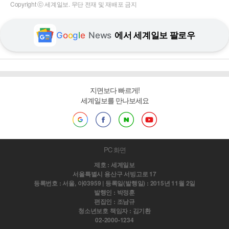
Copyright ⓒ 세계일보. 무단 전재 및 재배포 금지
G
o
o
g
l
e
News
에서 세계일보 팔로우
지면보다 빠르게!
세계일보를 만나보세요
PC 화면
제호 : 세계일보
서울특별시 용산구 서빙고로 17
등록번호 : 서울, 아03959 | 등록일(발행일) : 2015년 11월 2일
발행인 : 박정훈
편집인 : 조남규
청소년보호 책임자 : 김기환
02-2000-1234