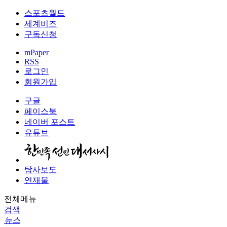
스포츠월드
세계비즈
구독신청
mPaper
RSS
로그인
회원가입
구글
페이스북
네이버 포스트
유튜브
탐사보도
연재물
전체메뉴
검색
뉴스