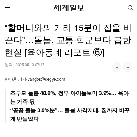
“할머니와의 거리 15분이 집을 바
꾼다”…돌봄, 교통·학군보다 급한
현실 [육아동네 리포트 ⑥]
입력 :
2025-05-10 07:17
양다훈 기자 yangbs@segye.com
조부모 돌봄 48.8%, 정부 아이돌보미 3.9%… 육아
는 가족 몫
“공공 돌봄 3.9%뿐”… 돌봄 사각지대, 집까지 바꾸
게 만들었다