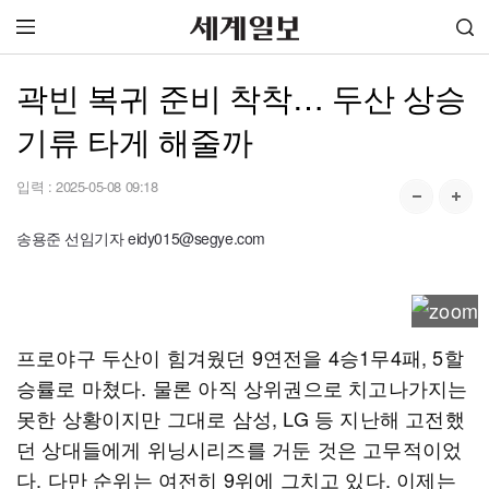
곽빈 복귀 준비 착착… 두산 상승
기류 타게 해줄까
입력 :
2025-05-08 09:18
송용준 선임기자 eidy015@segye.com
프로야구 두산이 힘겨웠던 9연전을 4승1무4패, 5할
승률로 마쳤다. 물론 아직 상위권으로 치고나가지는
못한 상황이지만 그대로 삼성, LG 등 지난해 고전했
던 상대들에게 위닝시리즈를 거둔 것은 고무적이었
다. 다만 순위는 여전히 9위에 그치고 있다. 이제는