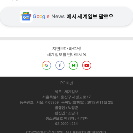
G
o
o
g
l
e
News
에서 세계일보 팔로우
지면보다 빠르게!
세계일보를 만나보세요
PC 화면
제호 : 세계일보
서울특별시 용산구 서빙고로 17
등록번호 : 서울, 아03959 | 등록일(발행일) : 2015년 11월 2일
발행인 : 박정훈
편집인 : 조남규
청소년보호 책임자 : 김기환
02-2000-1234
COPYRIGHT ⓒ SEGYE. ALL RIGHTS RESERVED.