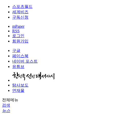
스포츠월드
세계비즈
구독신청
mPaper
RSS
로그인
회원가입
구글
페이스북
네이버 포스트
유튜브
탐사보도
연재물
전체메뉴
검색
뉴스