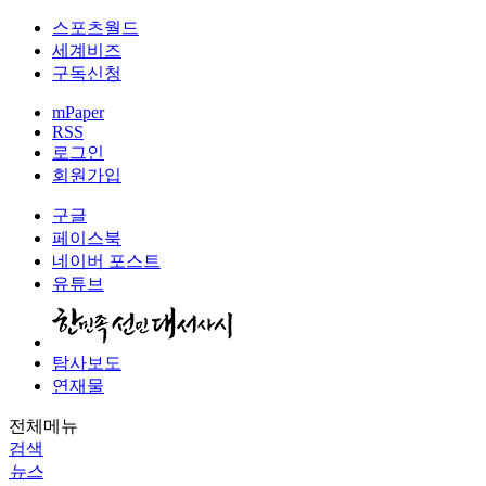
스포츠월드
세계비즈
구독신청
mPaper
RSS
로그인
회원가입
구글
페이스북
네이버 포스트
유튜브
탐사보도
연재물
전체메뉴
검색
뉴스